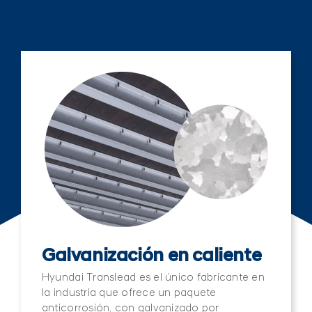
Galvanización en caliente
Hyundai Translead es el único fabricante en
la industria que ofrece un paquete
anticorrosión, con galvanizado por