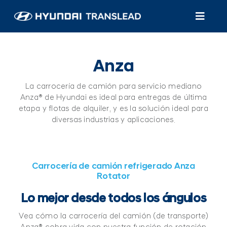
Skip
to
Toggl
content
Navig
Productos
Anza
Atención al cliente
La carrocería de camión para servicio mediano
Anza® de Hyundai es ideal para entregas de última
Quiénes somos
etapa y flotas de alquiler, y es la solución ideal para
diversas industrias y aplicaciones.
Encuentra un distribuidor/servicio
Carrocería de camión refrigerado Anza
Rotator
Lo mejor desde todos los ángulos
Vea cómo la carrocería del camión (de transporte)
Anza® cobra vida con nuestra función de rotación