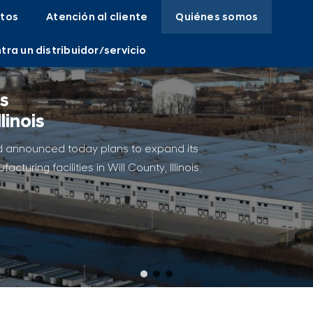
tos
Atención al cliente
Quiénes somos
tra un distribuidor/servicio
s
linois
ad announced today plans to expand its
uring facilities in Will County, Illinois.