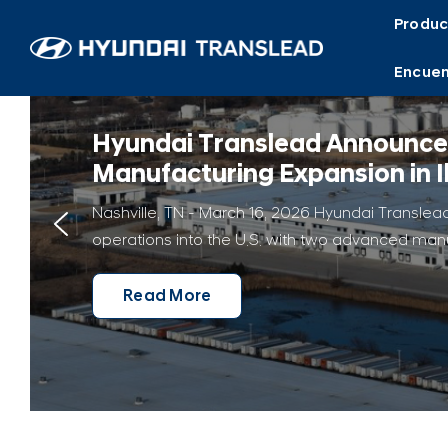
Skip
Produc
to
content
Encuen
Hyundai Translead Announce
Manufacturing Expansion in Il
Nashville, TN - March 16, 2026 Hyundai Transle
operations into the U.S. with two advanced manufact
Read More