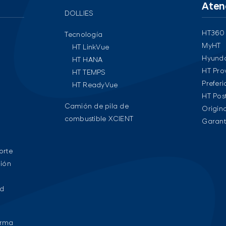
Atenc
DOLLIES
HT360
Tecnología
MyHT
HT LinkVue
Hyunda
HT HANA
HT Pro
HT TEMPS
Prefer
HT ReadyVue
HT Pos
Camión de pila de
Origin
combustible XCIENT
Garant
orte
ión
ed
orma