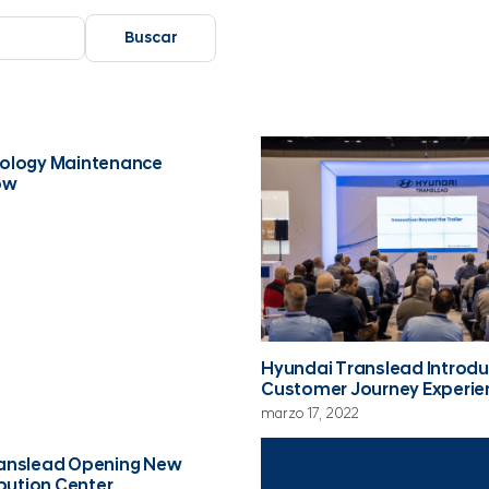
Buscar
ology Maintenance
ow
Hyundai Translead Introd
Customer Journey Experie
marzo 17, 2022
anslead Opening New
ibution Center